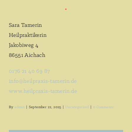
•
Sara Tamerin
Heilpraktikerin
Jakobiweg 4
86551 Aichach
0176 21 40 69 87
info@heilpraxis-tamerin.de
www.heilpraxis-tamerin.de
By
admin
|
September 22, 2025
|
Uncategorized
|
0 Comments