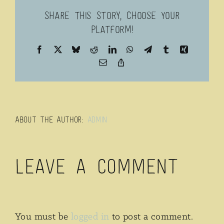
Share This Story, Choose Your
Platform!
Facebook
X
Bluesky
Reddit
LinkedIn
WhatsApp
Telegram
Tumblr
Xing
Email
Copy
Link
About the Author:
admin
Leave A Comment
You must be
logged in
to post a comment.