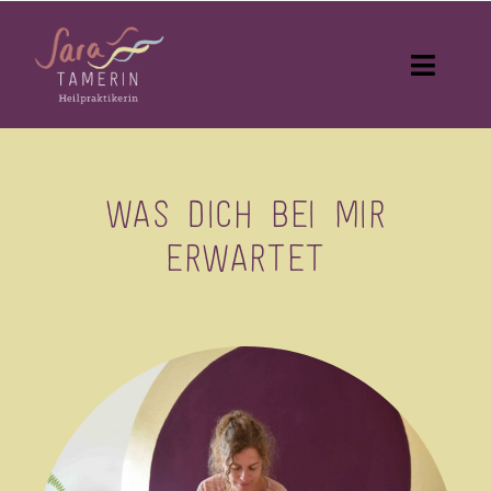
Skip
to
Toggle
content
Navigati
Startseite
Behandlungen
Was dich bei mir
erwartet
Kurse & Workshops
Über mich